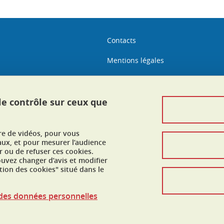
Contacts
Mentions légales
Données personnelles
Crédits
 le contrôle sur ceux que
Gestion des cookies
ure de vidéos, pour vous
Accessibilité : non conforme
aux, et pour mesurer l’audience
 ou de refuser ces cookies.
vez changer d’avis et modifier
tion des cookies" situé dans le
n des données personnelles