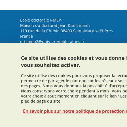
École doctorale I-MEP²
Maison du doctorat Jean Kuntzmann
110 rue de la Chimie 38400 Saint-Martin-d'Hères
France
ed-imep2@univ-grenoble-alpes.fr
Ce site utilise des cookies et vous donne
vous souhaitez activer.
Ce site utilise des cookies pour vous proposer la lect
permettre de partager le contenu sur les réseaux soci
des pages. Nous vous donnons la possibilité d’accepter
Nous conservons votre choix pendant 6 mois. Vous pou
votre choix à tout moment en cliquant sur le lien "Ges
pied de page du site.
En savoir plus sur notre politique de protectio