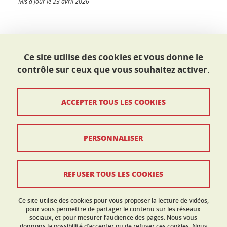
Mis à jour le 23 avril 2026
École doctorale I-MEP²
Ce site utilise des cookies et vous donne le
Maison du doctorat Jean Kuntzmann
contrôle sur ceux que vous souhaitez activer.
110 rue de la Chimie 38400 Saint-Martin-d'Hères
France
ed-imep2@univ-grenoble-alpes.fr
ACCEPTER TOUS LES COOKIES
Contacts
PERSONNALISER
Mentions légales
Données personnelles
REFUSER TOUS LES COOKIES
Crédits
Ce site utilise des cookies pour vous proposer la lecture de vidéos,
Gestion des cookies
pour vous permettre de partager le contenu sur les réseaux
sociaux, et pour mesurer l’audience des pages. Nous vous
donnons la possibilité d’accepter ou de refuser ces cookies. Nous