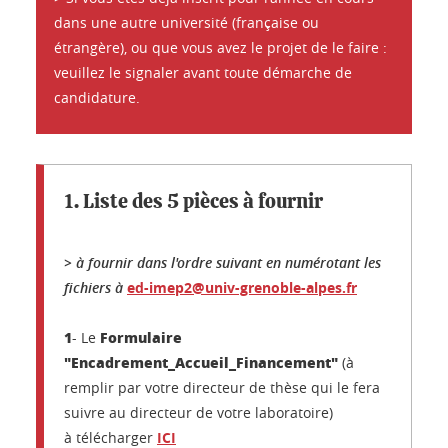
dans une autre université (française ou
étrangère), ou que vous avez le projet de le faire :
veuillez le signaler avant toute démarche de
candidature.
1. Liste des 5 pièces à fournir
> à fournir dans l'ordre suivant en numérotant les
fichiers à
ed-imep2@univ-grenoble-alpes.fr
1
Formulaire
- Le
"Encadrement_Accueil_Financement"
(à
remplir par votre directeur de thèse qui le fera
suivre au directeur de votre laboratoire)
à télécharger
ICI