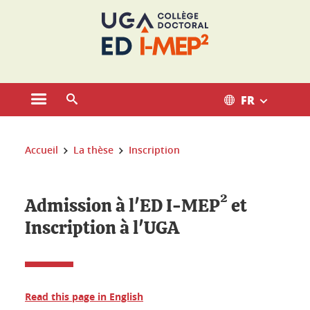
Gestion des cookies
FR
Ouvrir le menu principal
Ouvrir le moteur de recherche
Vous êtes ici :
Accueil
La thèse
Inscription
Admission à l'ED I-MEP² et
Inscription à l'UGA
Read this page in English