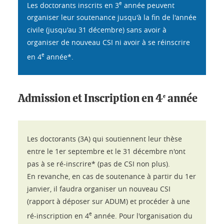
e
Les doctorants inscrits en 3
année peuvent
organiser leur soutenance jusqu'à la fin de l'année
civile (jusqu'au 31 décembre) sans avoir à
organiser de nouveau CSI ni avoir à se réinscrire
e
en 4
année*.
Admission et Inscription en 4
année
e
Les doctorants (3A) qui soutiennent leur thèse
entre le 1er septembre et le 31 décembre n'ont
pas à se ré-inscrire* (pas de CSI non plus).
En revanche, en cas de soutenance à partir du 1er
janvier, il faudra organiser un nouveau CSI
(rapport à déposer sur ADUM) et procéder à une
e
ré-inscription en 4
année. Pour l'organisation du